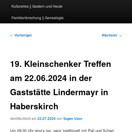
Kulturelles || Gestern und Heute
Familienforschung || Genealogie
Beitragsnavigation
←
Vorheriger
Nächster
→
19. Kleinschenker Treffen
am 22.06.2024 in der
Gaststätte Lindermayr in
Haberskirch
Veröffentlicht am
22.07.2024
von
Super User
Um 09:00 Uhr ging’s los, ganz traditionell mit Pali und Scharr