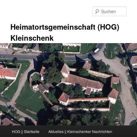
Zum
primären
Such
Inhalt
springen
Heimatortsgemeinschaft (HOG)
Kleinschenk
Hauptmenü
HOG || Startseite
Aktuelles || Kleinschenker Nachrichten