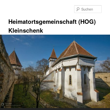
Zum
primären
Such
Inhalt
springen
Heimatortsgemeinschaft (HOG)
Kleinschenk