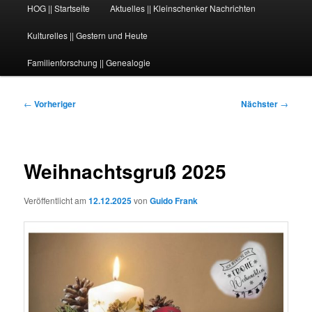
Hauptmenü
HOG || Startseite
Aktuelles || Kleinschenker Nachrichten
Kulturelles || Gestern und Heute
Familienforschung || Genealogie
Beitragsnavigation
←
Vorheriger
Nächster
→
Weihnachtsgruß 2025
Veröffentlicht am
12.12.2025
von
Guido Frank