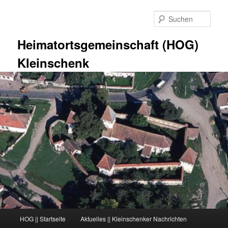
Zum
primären
Such
Inhalt
springen
Heimatortsgemeinschaft (HOG)
Kleinschenk
Hauptmenü
HOG || Startseite
Aktuelles || Kleinschenker Nachrichten