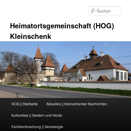
Zum
Zum
primären
sekundären
Such
Inhalt
Inhalt
springen
springen
Heimatortsgemeinschaft (HOG)
Kleinschenk
Hauptmenü
HOG || Startseite
Aktuelles || Kleinschenker Nachrichten
Kulturelles || Gestern und Heute
Familienforschung || Genealogie