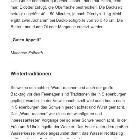
Das Ganze nochmals gut gehen lassen, dann mit Rahm, dem
man Eidotter zufügt, die Oberfläche bestreichen. Die Backzeit
beträgt ungefähr 40 – 50 Minuten, je nach Ofentyp. 1 kg Mehl
ergibt zwei „Scharen“ bei Backblechgröße von 30 x 40 cm. Die
Butter kann durch Öl oder Margarine ersetzt werden.
„Guten Appetit“.
Marianne Folberth
Win
tertraditionen
Schweine schlachten, Wurst machen und auch der große
Backtag vor den Feiertagen sind Traditionen die in Siebenbürgen
gepflegt wurden. In der Vorweihnachtszeit wird auch heute noch
in Siebenbürgen das Schwein geschlachtet und Wurst gemacht.
Das „Wurst machen“ war eines der wichtigsten und
interessantesten Vorgänge bei so einer Schweineschlacht. In der
Früh um 6 Uhr klingelte der Wecker. Das Feuer unter dem großen
Wasserkessel wurde angezündet damit das Wasser rechtzeitig