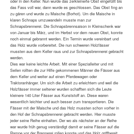
oder in den Keller. Nun wurde das zerkleinerte Obst eingefüllt bis
das Fass voll war, dann wurde es geschlossen. Das Obst fing an
zu gären und wurde zu Maische (Borhot). Um die Maische in
klaren Schnaps umzuwandeln musste man zur
Schnapsbrennerei. Die Schnapsbrennsaison in Kleinschenk war
von Januar bis März, und im Herbst vor dem neuen Obst, konnte
noch einmal gebrannt werden. Ein Termin wurde vereinbart und
das Holz wurde vorbereitet. Die nun schweren Holzfässer
mussten aus dem Keller raus und zur Schnapsbrennerei gebracht
werden.
Dies war keine leichte Arbeit. Mit einer Spezialleiter und mit
Seilen rollten die zur Hilfe gekommenen Männer die Fässer aus
dem Keller und weiter auf einen Pferdewagen oder
Traktoranhänger. Um sich die Arbeit zu erleichtern und weil die
Holzfässer immer seltener wurden schafften sich die Leute
kleinere 140 Liter Fässer aus Kunststoff an. Diese waren
wesentlich leichter und auch besser zum transportieren. Die
Fässer mit der Maische und das Holz mussten schon vorher in
den Hof der Schnapsbrennerei gebracht werden. Hier musste
jeder seine Reihe einhalten. Der wo als nächster an der Reihe
war wurde früh genug verständigt damit er seine Fässer auf die
Rampe vor der Brennerei rollen konnte und das Holz griffbereit