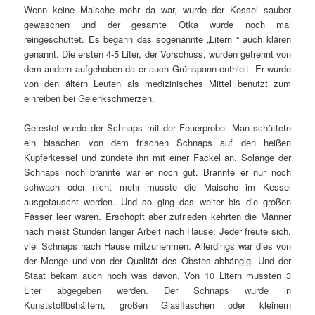
Wenn keine Maische mehr da war, wurde der Kessel sauber
gewaschen und der gesamte Otka wurde noch mal
reingeschüttet. Es begann das sogenannte „Litern “ auch klären
genannt. Die ersten 4-5 Liter, der Vorschuss, wurden getrennt von
dem andern aufgehoben da er auch Grünspann enthielt. Er wurde
von den ältern Leuten als medizinisches Mittel benutzt zum
einreiben bei Gelenkschmerzen.
Getestet wurde der Schnaps mit der Feuerprobe. Man schüttete
ein bisschen von dem frischen Schnaps auf den heißen
Kupferkessel und zündete ihn mit einer Fackel an. Solange der
Schnaps noch brannte war er noch gut. Brannte er nur noch
schwach oder nicht mehr musste die Maische im Kessel
ausgetauscht werden. Und so ging das weiter bis die großen
Fässer leer waren. Erschöpft aber zufrieden kehrten die Männer
nach meist Stunden langer Arbeit nach Hause. Jeder freute sich,
viel Schnaps nach Hause mitzunehmen. Allerdings war dies von
der Menge und von der Qualität des Obstes abhängig. Und der
Staat bekam auch noch was davon. Von 10 Litern mussten 3
Liter abgegeben werden. Der Schnaps wurde in
Kunststoffbehältern, großen Glasflaschen oder kleinern