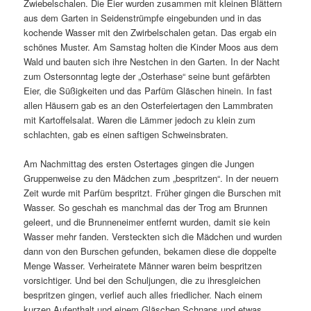
Zwiebelschalen. Die Eier wurden zusammen mit kleinen Blättern
aus dem Garten in Seidenstrümpfe eingebunden und in das
kochende Wasser mit den Zwirbelschalen getan. Das ergab ein
schönes Muster. Am Samstag holten die Kinder Moos aus dem
Wald und bauten sich ihre Nestchen in den Garten. In der Nacht
zum Ostersonntag legte der „Osterhase“ seine bunt gefärbten
Eier, die Süßigkeiten und das Parfüm Gläschen hinein. In fast
allen Häusern gab es an den Osterfeiertagen den Lammbraten
mit Kartoffelsalat. Waren die Lämmer jedoch zu klein zum
schlachten, gab es einen saftigen Schweinsbraten.
Am Nachmittag des ersten Ostertages gingen die Jungen
Gruppenweise zu den Mädchen zum „bespritzen“. In der neuern
Zeit wurde mit Parfüm bespritzt. Früher gingen die Burschen mit
Wasser. So geschah es manchmal das der Trog am Brunnen
geleert, und die Brunneneimer entfernt wurden, damit sie kein
Wasser mehr fanden. Versteckten sich die Mädchen und wurden
dann von den Burschen gefunden, bekamen diese die doppelte
Menge Wasser. Verheiratete Männer waren beim bespritzen
vorsichtiger. Und bei den Schuljungen, die zu ihresgleichen
bespritzen gingen, verlief auch alles friedlicher. Nach einem
kurzen Aufenthalt und einem Gläschen Schnaps und etwas