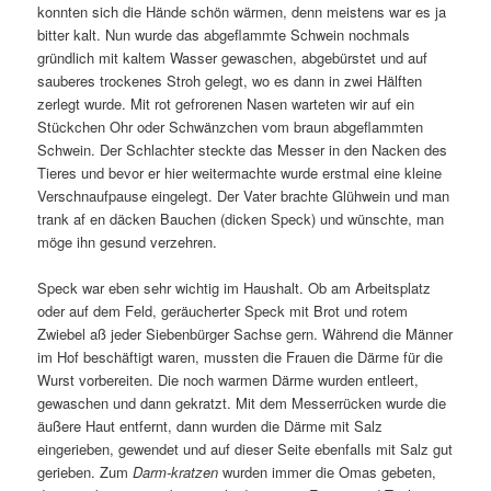
konnten sich die Hände schön wärmen, denn meistens war es ja
bitter kalt. Nun wurde das abgeflammte Schwein nochmals
gründlich mit kaltem Wasser gewaschen, abgebürstet und auf
sauberes trockenes Stroh gelegt, wo es dann in zwei Hälften
zerlegt wurde. Mit rot gefrorenen Nasen warteten wir auf ein
Stückchen Ohr oder Schwänzchen vom braun abgeflammten
Schwein. Der Schlachter steckte das Messer in den Nacken des
Tieres und bevor er hier weitermachte wurde erstmal eine kleine
Verschnaufpause eingelegt. Der Vater brachte Glühwein und man
trank af en däcken Bauchen (dicken Speck) und wünschte, man
möge ihn gesund verzehren.
Speck war eben sehr wichtig im Haushalt. Ob am Arbeitsplatz
oder auf dem Feld, geräucherter Speck mit Brot und rotem
Zwiebel aß jeder Siebenbürger Sachse gern. Während die Männer
im Hof beschäftigt waren, mussten die Frauen die Därme für die
Wurst vorbereiten. Die noch warmen Därme wurden entleert,
gewaschen und dann gekratzt. Mit dem Messerrücken wurde die
äußere Haut entfernt, dann wurden die Därme mit Salz
eingerieben, gewendet und auf dieser Seite ebenfalls mit Salz gut
gerieben. Zum
Darm-kratzen
wurden immer die Omas gebeten,