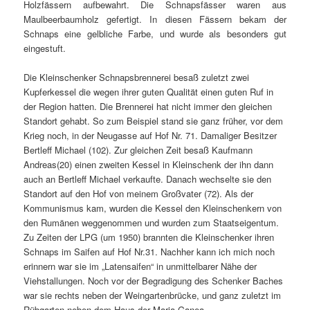
Holzfässern aufbewahrt. Die Schnapsfässer waren aus
Maulbeerbaumholz gefertigt. In diesen Fässern bekam der
Schnaps eine gelbliche Farbe, und wurde als besonders gut
eingestuft.
Die Kleinschenker Schnapsbrennerei besaß zuletzt zwei
Kupferkessel die wegen ihrer guten Qualität einen guten Ruf in
der Region hatten. Die Brennerei hat nicht immer den gleichen
Standort gehabt. So zum Beispiel stand sie ganz früher, vor dem
Krieg noch, in der Neugasse auf Hof Nr. 71. Damaliger Besitzer
Bertleff Michael (102). Zur gleichen Zeit besaß Kaufmann
Andreas(20) einen zweiten Kessel in Kleinschenk der ihn dann
auch an Bertleff Michael verkaufte. Danach wechselte sie den
Standort auf den Hof von meinem Großvater (72). Als der
Kommunismus kam, wurden die Kessel den Kleinschenkern von
den Rumänen weggenommen und wurden zum Staatseigentum.
Zu Zeiten der LPG (um 1950) brannten die Kleinschenker ihren
Schnaps im Saifen auf Hof Nr.31. Nachher kann ich mich noch
erinnern war sie im „Latensaifen“ in unmittelbarer Nähe der
Viehstallungen. Noch vor der Begradigung des Schenker Baches
war sie rechts neben der Weingartenbrücke, und ganz zuletzt im
Rübgarten neben dem Haus der Maria Ganea.